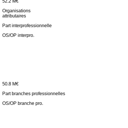
52.2
M€
Organisations
attributaires
Part interprofessionnelle
OS/OP interpro.
50.8
M€
Part branches professionnelles
OS/OP branche pro.