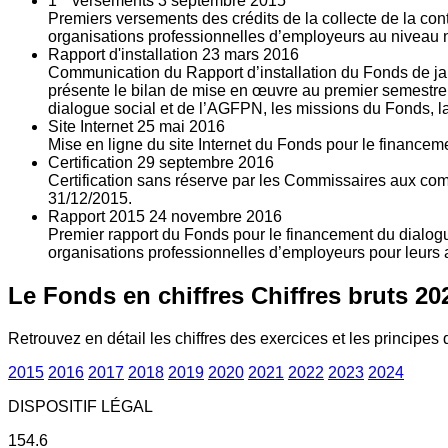
1
versements
3
septembre 2015
Premiers versements des crédits de la collecte de la con
organisations professionnelles d’employeurs au niveau nat
Rapport d'installation
23
mars 2016
Communication du Rapport d’installation du Fonds de jan
présente le bilan de mise en œuvre au premier semestre 
dialogue social et de l’AGFPN, les missions du Fonds, la
Site Internet
25
mai 2016
Mise en ligne du site Internet du Fonds pour le finance
Certification
29
septembre 2016
Certification sans réserve par les Commissaires aux co
31/12/2015.
Rapport 2015
24
novembre 2016
Premier rapport du Fonds pour le financement du dialogue
organisations professionnelles d’employeurs pour leurs a
Le Fonds en chiffres
Chiffres bruts 20
Retrouvez en détail les chiffres des exercices et les principes d
2015
2016
2017
2018
2019
2020
2021
2022
2023
2024
DISPOSITIF LÉGAL
154.6