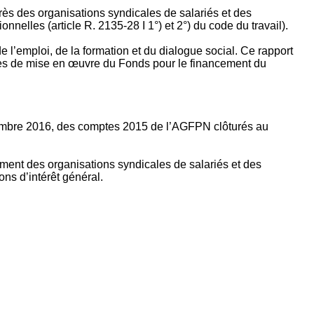
rès des organisations syndicales de salariés et des
nelles (article R. 2135‐28 I 1°) et 2°) du code du travail).
’emploi, de la formation et du dialogue social. Ce rapport
apes de mise en œuvre du Fonds pour le financement du
ptembre 2016, des comptes 2015 de l’AGFPN clôturés au
ement des organisations syndicales de salariés et des
ns d’intérêt général.