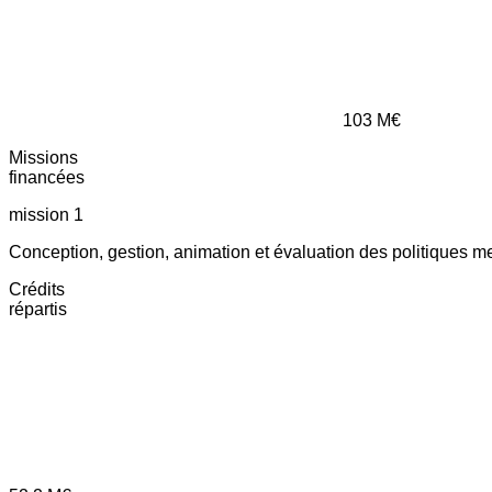
103
M€
Missions
financées
mission 1
Conception, gestion, animation et évaluation des politiques m
Crédits
répartis