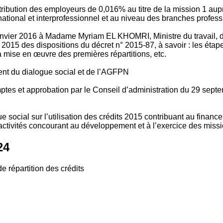
tribution des employeurs de 0,016% au titre de la mission 1 aup
ional et interprofessionnel et au niveau des branches profession
vier 2016 à Madame Myriam EL KHOMRI, Ministre du travail, de l
2015 des dispositions du décret n° 2015-87, à savoir : les ét
 mise en œuvre des premières répartitions, etc.
ment du dialogue social et de l’AGFPN
mptes et approbation par le Conseil d’administration du 29 se
 social sur l’utilisation des crédits 2015 contribuant au financ
ctivités concourant au développement et à l’exercice des missio
24
e répartition des crédits