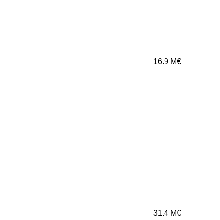
16.9
M€
31.4
M€