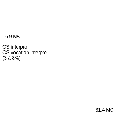
16.9
M€
OS interpro.
OS vocation interpro.
(3 à 8%)
31.4
M€