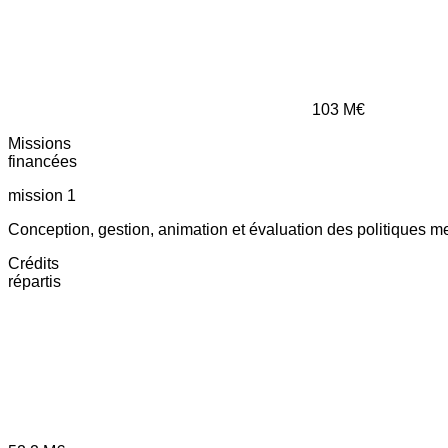
103
M€
Missions
financées
mission 1
Conception, gestion, animation et évaluation des politiques m
Crédits
répartis