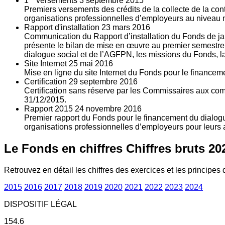
1
versements
3
septembre 2015
Premiers versements des crédits de la collecte de la con
organisations professionnelles d’employeurs au niveau nat
Rapport d'installation
23
mars 2016
Communication du Rapport d’installation du Fonds de jan
présente le bilan de mise en œuvre au premier semestre 
dialogue social et de l’AGFPN, les missions du Fonds, la
Site Internet
25
mai 2016
Mise en ligne du site Internet du Fonds pour le finance
Certification
29
septembre 2016
Certification sans réserve par les Commissaires aux co
31/12/2015.
Rapport 2015
24
novembre 2016
Premier rapport du Fonds pour le financement du dialogue
organisations professionnelles d’employeurs pour leurs a
Le Fonds en chiffres
Chiffres bruts 20
Retrouvez en détail les chiffres des exercices et les principes d
2015
2016
2017
2018
2019
2020
2021
2022
2023
2024
DISPOSITIF LÉGAL
154.6