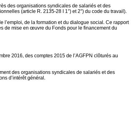
rès des organisations syndicales de salariés et des
nelles (article R. 2135‐28 I 1°) et 2°) du code du travail).
’emploi, de la formation et du dialogue social. Ce rapport
apes de mise en œuvre du Fonds pour le financement du
ptembre 2016, des comptes 2015 de l’AGFPN clôturés au
ement des organisations syndicales de salariés et des
ns d’intérêt général.