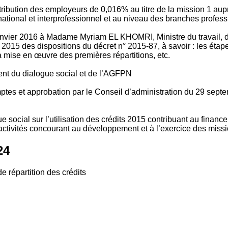
tribution des employeurs de 0,016% au titre de la mission 1 aup
ional et interprofessionnel et au niveau des branches profession
vier 2016 à Madame Myriam EL KHOMRI, Ministre du travail, de l
2015 des dispositions du décret n° 2015-87, à savoir : les ét
 mise en œuvre des premières répartitions, etc.
ment du dialogue social et de l’AGFPN
mptes et approbation par le Conseil d’administration du 29 se
 social sur l’utilisation des crédits 2015 contribuant au financ
ctivités concourant au développement et à l’exercice des missio
24
e répartition des crédits