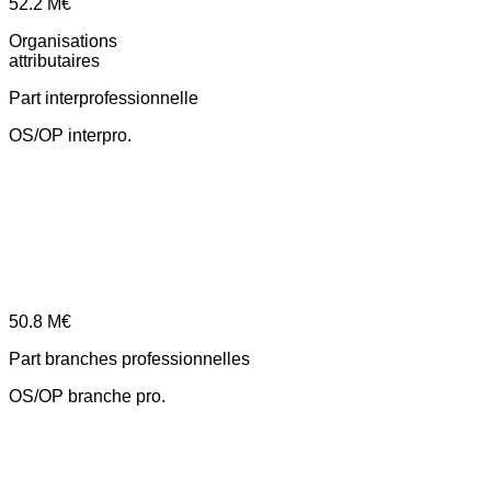
52.2
M€
Organisations
attributaires
Part interprofessionnelle
OS/OP interpro.
50.8
M€
Part branches professionnelles
OS/OP branche pro.