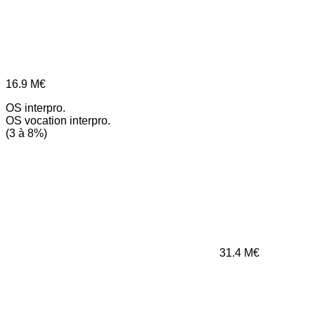
16.9
M€
OS interpro.
OS vocation interpro.
(3 à 8%)
31.4
M€