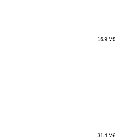
16.9
M€
31.4
M€