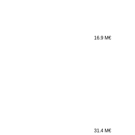
16.9
M€
31.4
M€