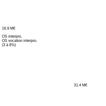
16.9
M€
OS interpro.
OS vocation interpro.
(3 à 8%)
31.4
M€