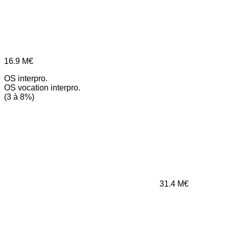
16.9
M€
OS interpro.
OS vocation interpro.
(3 à 8%)
31.4
M€