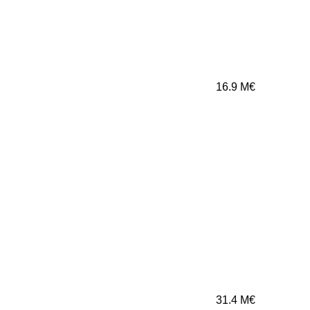
16.9
M€
31.4
M€