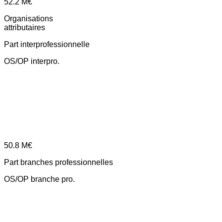
52.2
M€
Organisations
attributaires
Part interprofessionnelle
OS/OP interpro.
50.8
M€
Part branches professionnelles
OS/OP branche pro.