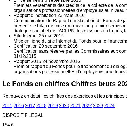
1
versements
3
septembre 2015
Premiers versements des crédits de la collecte de la con
organisations professionnelles d’employeurs au niveau nat
Rapport d'installation
23
mars 2016
Communication du Rapport d’installation du Fonds de jan
présente le bilan de mise en œuvre au premier semestre 
dialogue social et de l’AGFPN, les missions du Fonds, la
Site Internet
25
mai 2016
Mise en ligne du site Internet du Fonds pour le finance
Certification
29
septembre 2016
Certification sans réserve par les Commissaires aux co
31/12/2015.
Rapport 2015
24
novembre 2016
Premier rapport du Fonds pour le financement du dialogue
organisations professionnelles d’employeurs pour leurs a
Le Fonds en chiffres
Chiffres bruts 20
Retrouvez en détail les chiffres des exercices et les principes d
2015
2016
2017
2018
2019
2020
2021
2022
2023
2024
DISPOSITIF LÉGAL
154.6