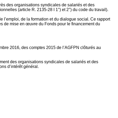
rès des organisations syndicales de salariés et des
nelles (article R. 2135‐28 I 1°) et 2°) du code du travail).
’emploi, de la formation et du dialogue social. Ce rapport
apes de mise en œuvre du Fonds pour le financement du
ptembre 2016, des comptes 2015 de l’AGFPN clôturés au
ement des organisations syndicales de salariés et des
ns d’intérêt général.