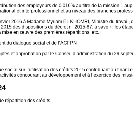
tribution des employeurs de 0,016% au titre de la mission 1 aup
ional et interprofessionnel et au niveau des branches profession
vier 2016 à Madame Myriam EL KHOMRI, Ministre du travail, de l
2015 des dispositions du décret n° 2015-87, à savoir : les ét
 mise en œuvre des premières répartitions, etc.
ment du dialogue social et de l’AGFPN
mptes et approbation par le Conseil d’administration du 29 se
 social sur l’utilisation des crédits 2015 contribuant au financ
ctivités concourant au développement et à l’exercice des missio
24
e répartition des crédits