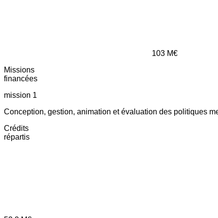
103
M€
Missions
financées
mission 1
Conception, gestion, animation et évaluation des politiques m
Crédits
répartis