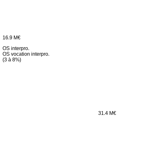
16.9
M€
OS interpro.
OS vocation interpro.
(3 à 8%)
31.4
M€