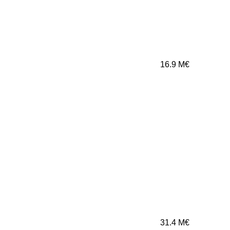
16.9
M€
31.4
M€