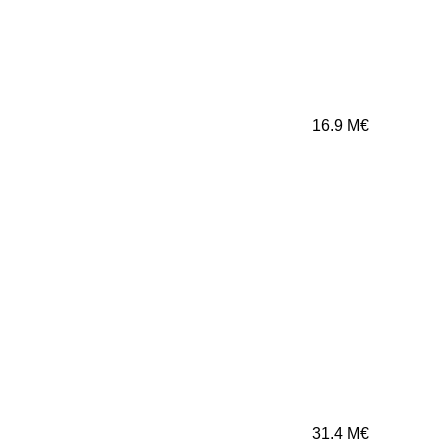
16.9
M€
31.4
M€