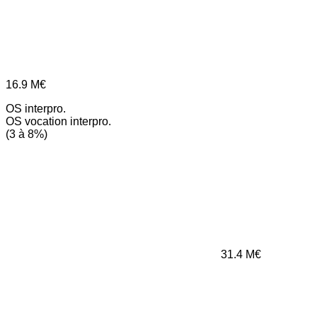
16.9
M€
OS interpro.
OS vocation interpro.
(3 à 8%)
31.4
M€