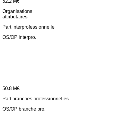
52.2
M€
Organisations
attributaires
Part interprofessionnelle
OS/OP interpro.
50.8
M€
Part branches professionnelles
OS/OP branche pro.