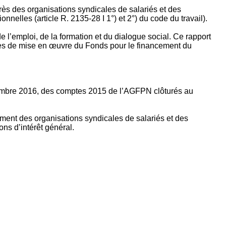
rès des organisations syndicales de salariés et des
nelles (article R. 2135‐28 I 1°) et 2°) du code du travail).
’emploi, de la formation et du dialogue social. Ce rapport
apes de mise en œuvre du Fonds pour le financement du
ptembre 2016, des comptes 2015 de l’AGFPN clôturés au
ement des organisations syndicales de salariés et des
ns d’intérêt général.