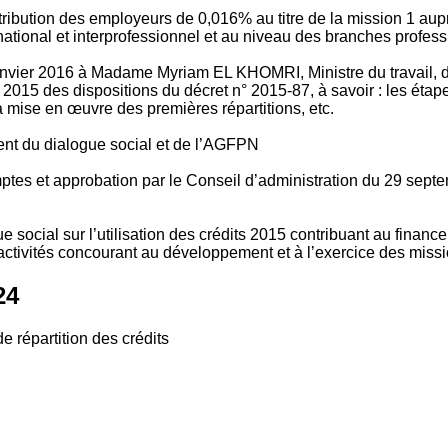
tribution des employeurs de 0,016% au titre de la mission 1 aup
ional et interprofessionnel et au niveau des branches profession
vier 2016 à Madame Myriam EL KHOMRI, Ministre du travail, de l
2015 des dispositions du décret n° 2015-87, à savoir : les ét
 mise en œuvre des premières répartitions, etc.
ment du dialogue social et de l’AGFPN
mptes et approbation par le Conseil d’administration du 29 se
 social sur l’utilisation des crédits 2015 contribuant au financ
ctivités concourant au développement et à l’exercice des missio
24
e répartition des crédits