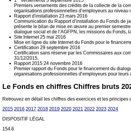
1
versements
3
septembre 2015
Premiers versements des crédits de la collecte de la con
organisations professionnelles d’employeurs au niveau nat
Rapport d'installation
23
mars 2016
Communication du Rapport d’installation du Fonds de jan
présente le bilan de mise en œuvre au premier semestre 
dialogue social et de l’AGFPN, les missions du Fonds, la
Site Internet
25
mai 2016
Mise en ligne du site Internet du Fonds pour le finance
Certification
29
septembre 2016
Certification sans réserve par les Commissaires aux co
31/12/2015.
Rapport 2015
24
novembre 2016
Premier rapport du Fonds pour le financement du dialogue
organisations professionnelles d’employeurs pour leurs a
Le Fonds en chiffres
Chiffres bruts 20
Retrouvez en détail les chiffres des exercices et les principes d
2015
2016
2017
2018
2019
2020
2021
2022
2023
2024
DISPOSITIF LÉGAL
154.6