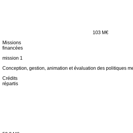
103
M€
Missions
financées
mission 1
Conception, gestion, animation et évaluation des politiques m
Crédits
répartis