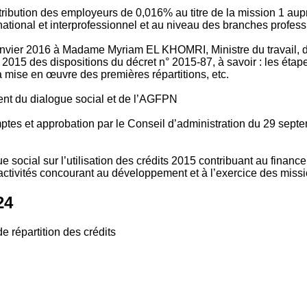
tribution des employeurs de 0,016% au titre de la mission 1 aup
ional et interprofessionnel et au niveau des branches profession
vier 2016 à Madame Myriam EL KHOMRI, Ministre du travail, de l
2015 des dispositions du décret n° 2015-87, à savoir : les ét
 mise en œuvre des premières répartitions, etc.
ment du dialogue social et de l’AGFPN
mptes et approbation par le Conseil d’administration du 29 se
 social sur l’utilisation des crédits 2015 contribuant au financ
ctivités concourant au développement et à l’exercice des missio
24
e répartition des crédits