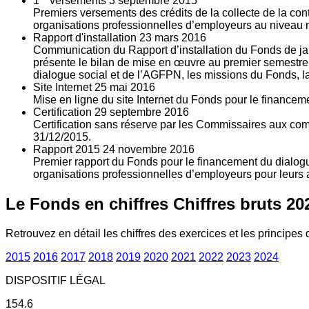
1
versements
3
septembre 2015
Premiers versements des crédits de la collecte de la con
organisations professionnelles d’employeurs au niveau nat
Rapport d'installation
23
mars 2016
Communication du Rapport d’installation du Fonds de jan
présente le bilan de mise en œuvre au premier semestre 
dialogue social et de l’AGFPN, les missions du Fonds, la
Site Internet
25
mai 2016
Mise en ligne du site Internet du Fonds pour le finance
Certification
29
septembre 2016
Certification sans réserve par les Commissaires aux co
31/12/2015.
Rapport 2015
24
novembre 2016
Premier rapport du Fonds pour le financement du dialogue
organisations professionnelles d’employeurs pour leurs a
Le Fonds en chiffres
Chiffres bruts 20
Retrouvez en détail les chiffres des exercices et les principes d
2015
2016
2017
2018
2019
2020
2021
2022
2023
2024
DISPOSITIF LÉGAL
154.6