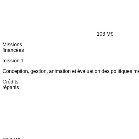
103
M€
Missions
financées
mission 1
Conception, gestion, animation et évaluation des politiques m
Crédits
répartis