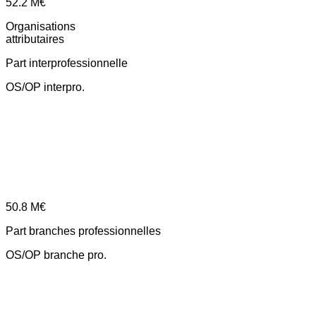
52.2
M€
Organisations
attributaires
Part interprofessionnelle
OS/OP interpro.
50.8
M€
Part branches professionnelles
OS/OP branche pro.