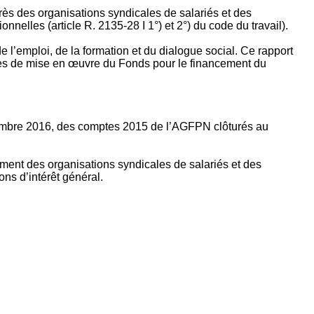
rès des organisations syndicales de salariés et des
nelles (article R. 2135‐28 I 1°) et 2°) du code du travail).
’emploi, de la formation et du dialogue social. Ce rapport
apes de mise en œuvre du Fonds pour le financement du
ptembre 2016, des comptes 2015 de l’AGFPN clôturés au
ement des organisations syndicales de salariés et des
ns d’intérêt général.