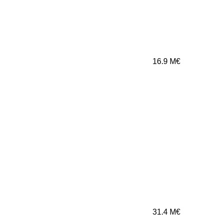
16.9
M€
31.4
M€