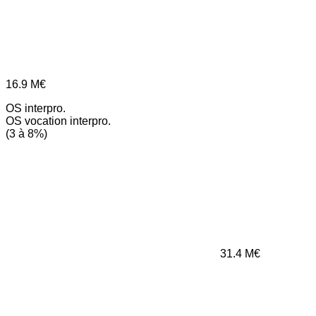
16.9
M€
OS interpro.
OS vocation interpro.
(3 à 8%)
31.4
M€