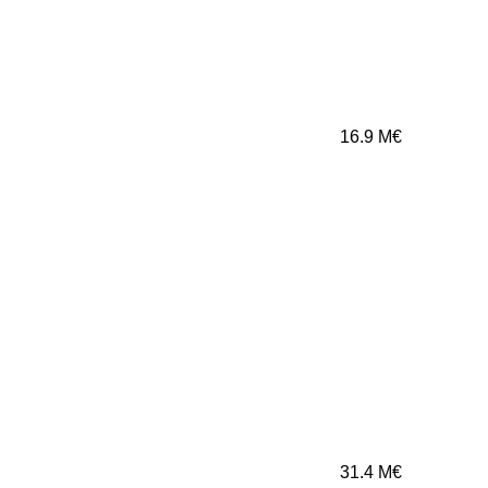
16.9
M€
31.4
M€