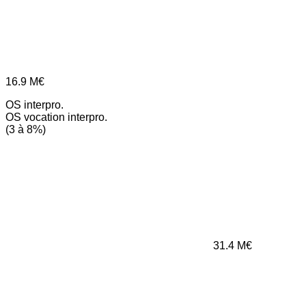
16.9
M€
OS interpro.
OS vocation interpro.
(3 à 8%)
31.4
M€