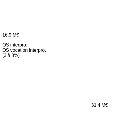
16.9
M€
OS interpro.
OS vocation interpro.
(3 à 8%)
31.4
M€