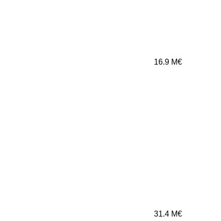
16.9
M€
31.4
M€