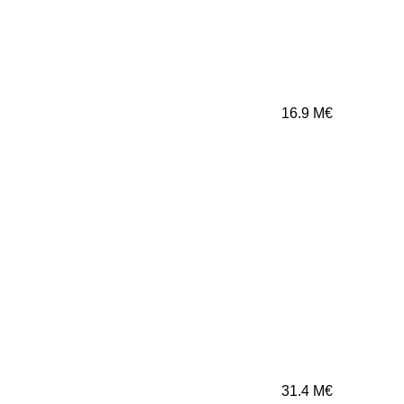
16.9
M€
31.4
M€