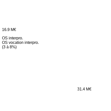
16.9
M€
OS interpro.
OS vocation interpro.
(3 à 8%)
31.4
M€