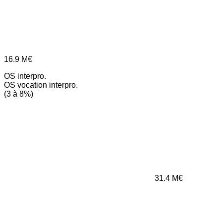
16.9
M€
OS interpro.
OS vocation interpro.
(3 à 8%)
31.4
M€