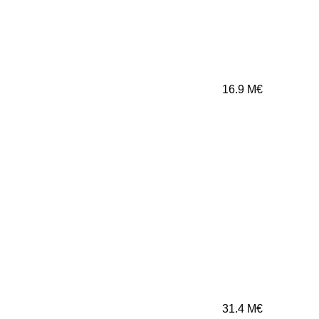
16.9
M€
31.4
M€