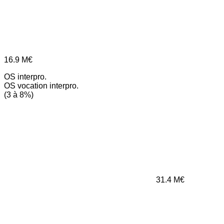
16.9
M€
OS interpro.
OS vocation interpro.
(3 à 8%)
31.4
M€