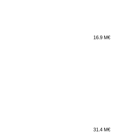
16.9
M€
31.4
M€