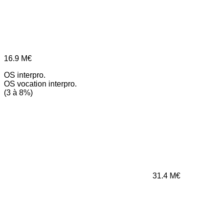
16.9
M€
OS interpro.
OS vocation interpro.
(3 à 8%)
31.4
M€