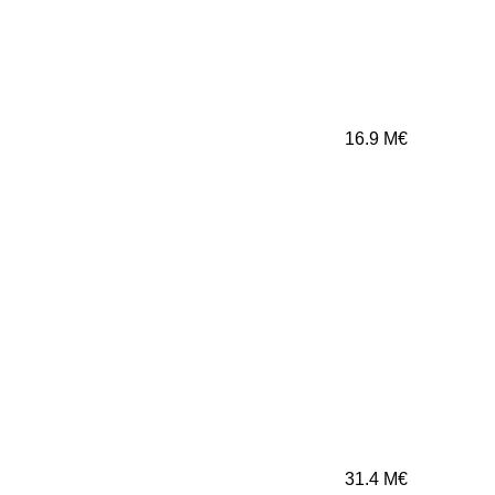
16.9
M€
31.4
M€