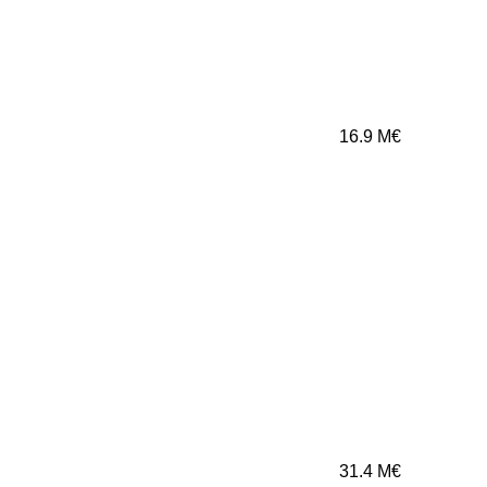
16.9
M€
31.4
M€