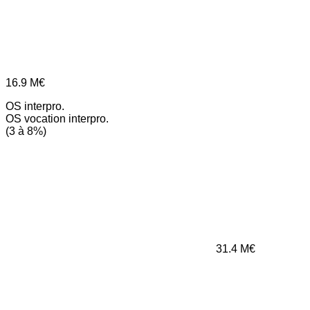
16.9
M€
OS interpro.
OS vocation interpro.
(3 à 8%)
31.4
M€