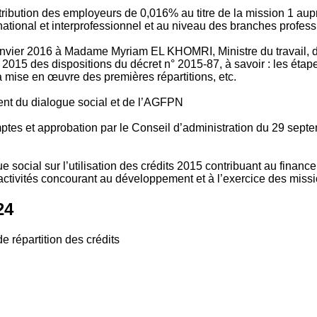
tribution des employeurs de 0,016% au titre de la mission 1 aup
ional et interprofessionnel et au niveau des branches profession
vier 2016 à Madame Myriam EL KHOMRI, Ministre du travail, de l
2015 des dispositions du décret n° 2015-87, à savoir : les ét
 mise en œuvre des premières répartitions, etc.
ment du dialogue social et de l’AGFPN
mptes et approbation par le Conseil d’administration du 29 se
 social sur l’utilisation des crédits 2015 contribuant au financ
ctivités concourant au développement et à l’exercice des missio
24
e répartition des crédits