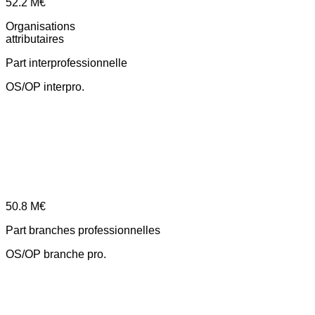
52.2
M€
Organisations
attributaires
Part interprofessionnelle
OS/OP interpro.
50.8
M€
Part branches professionnelles
OS/OP branche pro.