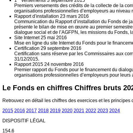
1
versements
3
septembre 2015
Premiers versements des crédits de la collecte de la con
organisations professionnelles d’employeurs au niveau nat
Rapport d'installation
23
mars 2016
Communication du Rapport d’installation du Fonds de jan
présente le bilan de mise en œuvre au premier semestre 
dialogue social et de l’AGFPN, les missions du Fonds, la
Site Internet
25
mai 2016
Mise en ligne du site Internet du Fonds pour le finance
Certification
29
septembre 2016
Certification sans réserve par les Commissaires aux co
31/12/2015.
Rapport 2015
24
novembre 2016
Premier rapport du Fonds pour le financement du dialogue
organisations professionnelles d’employeurs pour leurs a
Le Fonds en chiffres
Chiffres bruts 20
Retrouvez en détail les chiffres des exercices et les principes d
2015
2016
2017
2018
2019
2020
2021
2022
2023
2024
DISPOSITIF LÉGAL
154.6