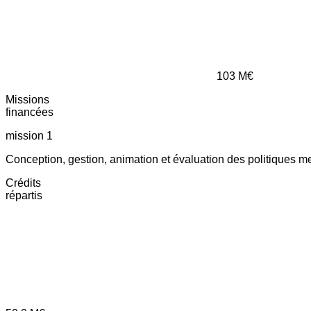
103
M€
Missions
financées
mission 1
Conception, gestion, animation et évaluation des politiques m
Crédits
répartis