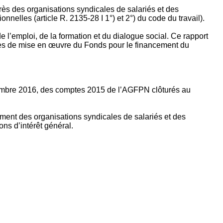
rès des organisations syndicales de salariés et des
nelles (article R. 2135‐28 I 1°) et 2°) du code du travail).
’emploi, de la formation et du dialogue social. Ce rapport
apes de mise en œuvre du Fonds pour le financement du
ptembre 2016, des comptes 2015 de l’AGFPN clôturés au
ement des organisations syndicales de salariés et des
ns d’intérêt général.