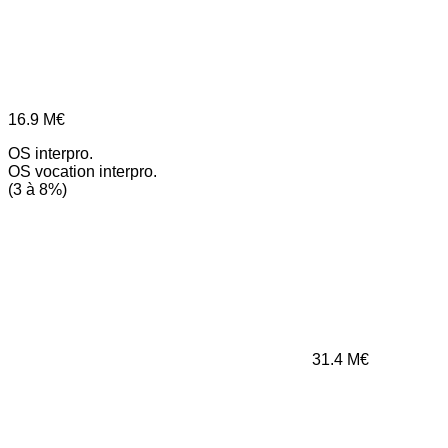
16.9
M€
OS interpro.
OS vocation interpro.
(3 à 8%)
31.4
M€