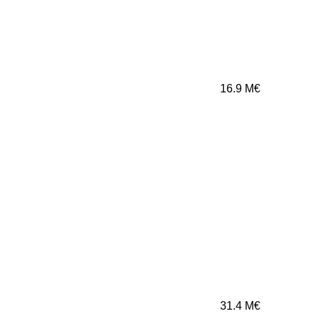
16.9
M€
31.4
M€