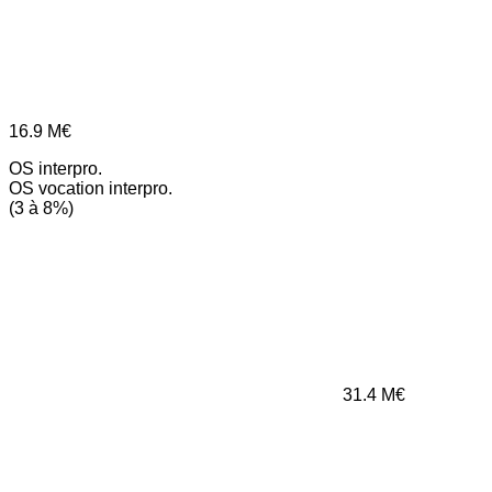
16.9
M€
OS interpro.
OS vocation interpro.
(3 à 8%)
31.4
M€