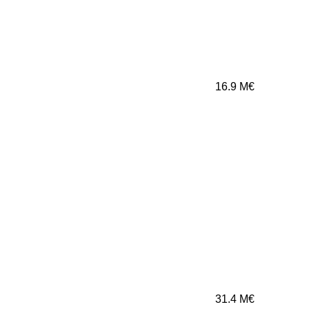
16.9
M€
31.4
M€