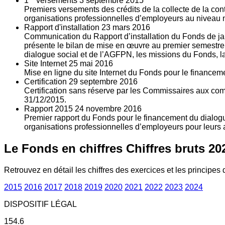
1
versements
3
septembre 2015
Premiers versements des crédits de la collecte de la con
organisations professionnelles d’employeurs au niveau nat
Rapport d'installation
23
mars 2016
Communication du Rapport d’installation du Fonds de jan
présente le bilan de mise en œuvre au premier semestre 
dialogue social et de l’AGFPN, les missions du Fonds, la
Site Internet
25
mai 2016
Mise en ligne du site Internet du Fonds pour le finance
Certification
29
septembre 2016
Certification sans réserve par les Commissaires aux co
31/12/2015.
Rapport 2015
24
novembre 2016
Premier rapport du Fonds pour le financement du dialogue
organisations professionnelles d’employeurs pour leurs a
Le Fonds en chiffres
Chiffres bruts 20
Retrouvez en détail les chiffres des exercices et les principes d
2015
2016
2017
2018
2019
2020
2021
2022
2023
2024
DISPOSITIF LÉGAL
154.6