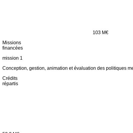
103
M€
Missions
financées
mission 1
Conception, gestion, animation et évaluation des politiques m
Crédits
répartis