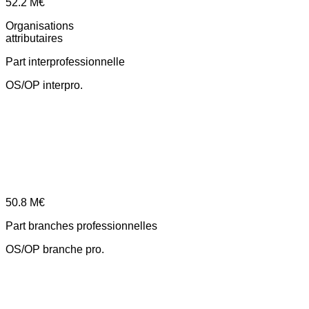
52.2
M€
Organisations
attributaires
Part interprofessionnelle
OS/OP interpro.
50.8
M€
Part branches professionnelles
OS/OP branche pro.