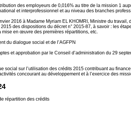
tribution des employeurs de 0,016% au titre de la mission 1 aup
ional et interprofessionnel et au niveau des branches profession
vier 2016 à Madame Myriam EL KHOMRI, Ministre du travail, de l
2015 des dispositions du décret n° 2015-87, à savoir : les ét
 mise en œuvre des premières répartitions, etc.
ment du dialogue social et de l’AGFPN
mptes et approbation par le Conseil d’administration du 29 se
 social sur l’utilisation des crédits 2015 contribuant au financ
ctivités concourant au développement et à l’exercice des missio
24
e répartition des crédits