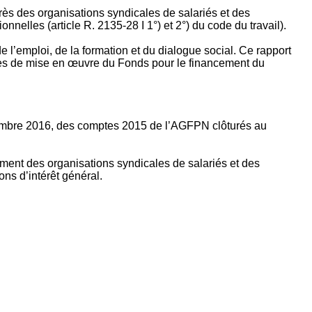
rès des organisations syndicales de salariés et des
nelles (article R. 2135‐28 I 1°) et 2°) du code du travail).
’emploi, de la formation et du dialogue social. Ce rapport
apes de mise en œuvre du Fonds pour le financement du
ptembre 2016, des comptes 2015 de l’AGFPN clôturés au
ement des organisations syndicales de salariés et des
ns d’intérêt général.