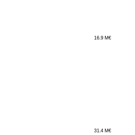
16.9
M€
31.4
M€