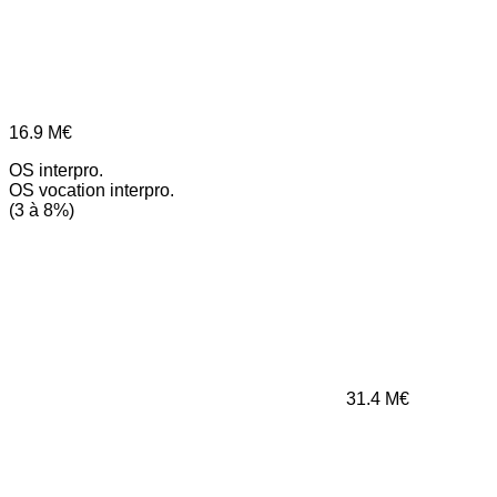
16.9
M€
OS interpro.
OS vocation interpro.
(3 à 8%)
31.4
M€