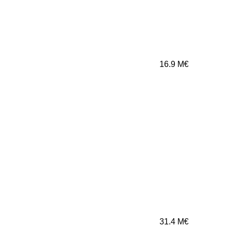
16.9
M€
31.4
M€