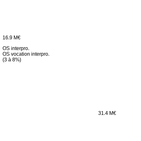
16.9
M€
OS interpro.
OS vocation interpro.
(3 à 8%)
31.4
M€