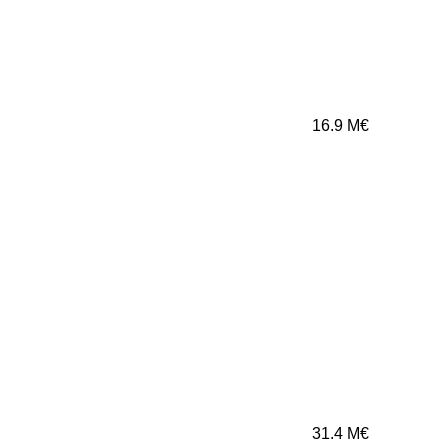
16.9
M€
31.4
M€