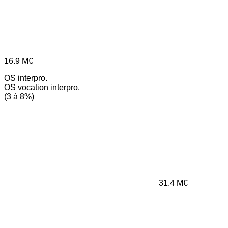
16.9
M€
OS interpro.
OS vocation interpro.
(3 à 8%)
31.4
M€