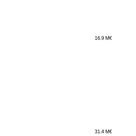
16.9
M€
31.4
M€