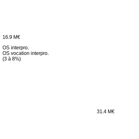
16.9
M€
OS interpro.
OS vocation interpro.
(3 à 8%)
31.4
M€