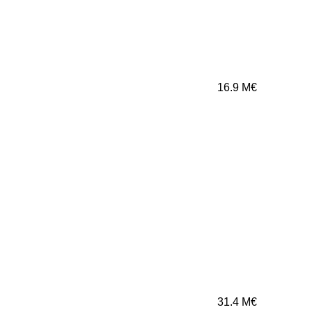
16.9
M€
31.4
M€