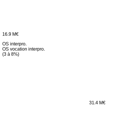
16.9
M€
OS interpro.
OS vocation interpro.
(3 à 8%)
31.4
M€