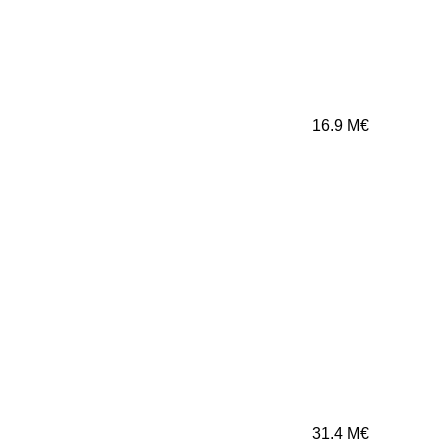
16.9
M€
31.4
M€