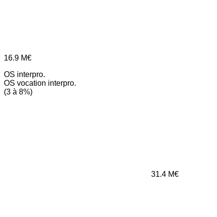
16.9
M€
OS interpro.
OS vocation interpro.
(3 à 8%)
31.4
M€