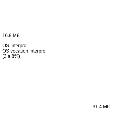
16.9
M€
OS interpro.
OS vocation interpro.
(3 à 8%)
31.4
M€