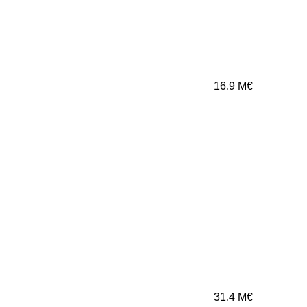
16.9
M€
31.4
M€