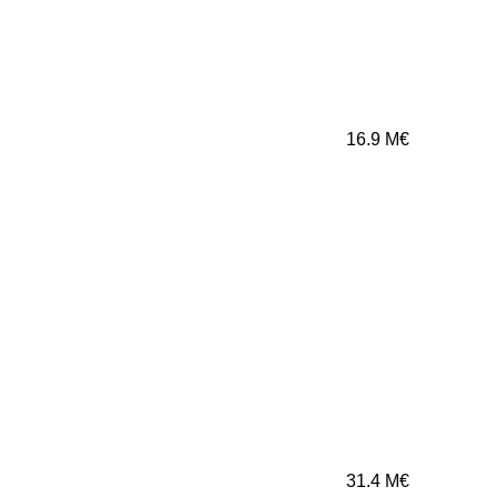
16.9
M€
31.4
M€