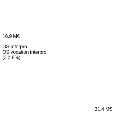
16.9
M€
OS interpro.
OS vocation interpro.
(3 à 8%)
31.4
M€