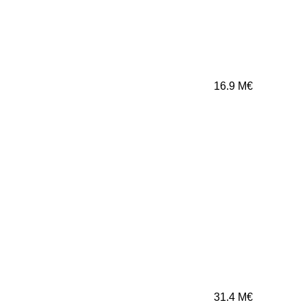
16.9
M€
31.4
M€