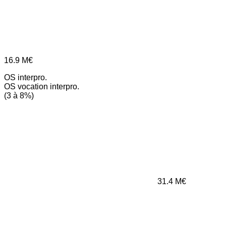
16.9
M€
OS interpro.
OS vocation interpro.
(3 à 8%)
31.4
M€