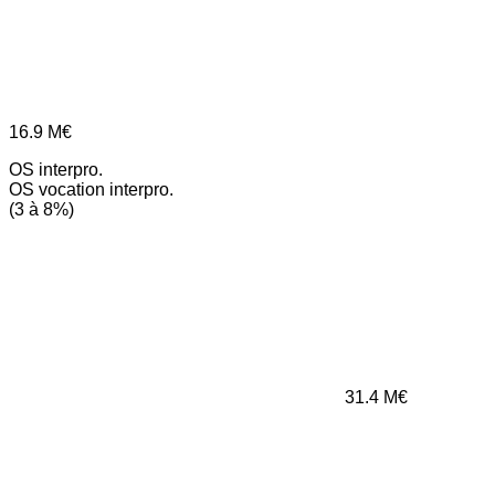
16.9
M€
OS interpro.
OS vocation interpro.
(3 à 8%)
31.4
M€