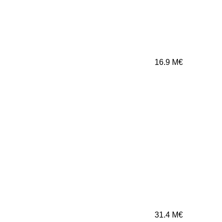
16.9
M€
31.4
M€