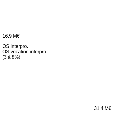
16.9
M€
OS interpro.
OS vocation interpro.
(3 à 8%)
31.4
M€