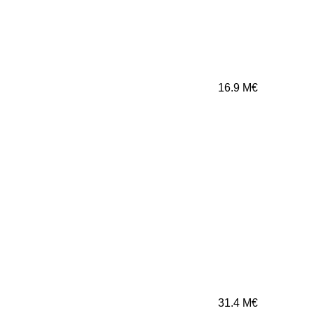
16.9
M€
31.4
M€