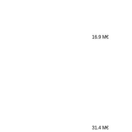
16.9
M€
31.4
M€