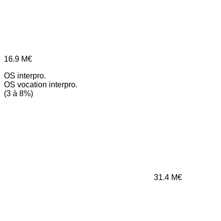
16.9
M€
OS interpro.
OS vocation interpro.
(3 à 8%)
31.4
M€