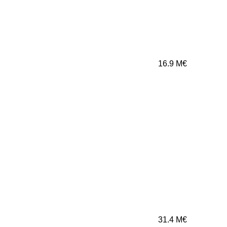
16.9
M€
31.4
M€