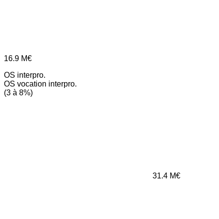
16.9
M€
OS interpro.
OS vocation interpro.
(3 à 8%)
31.4
M€