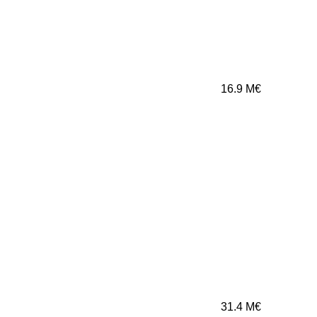
16.9
M€
31.4
M€