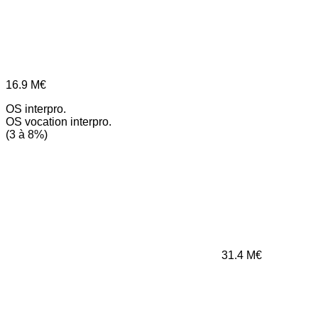
16.9
M€
OS interpro.
OS vocation interpro.
(3 à 8%)
31.4
M€