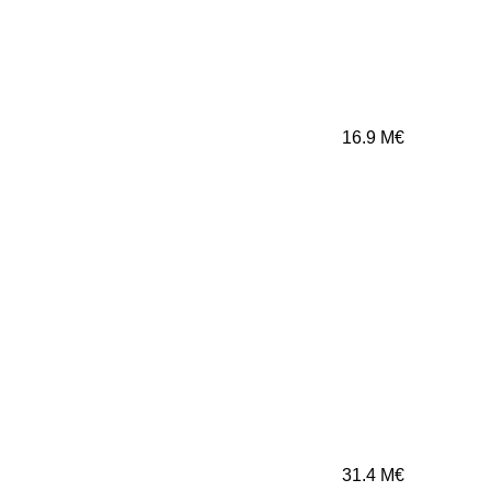
16.9
M€
31.4
M€