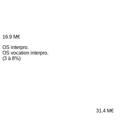
16.9
M€
OS interpro.
OS vocation interpro.
(3 à 8%)
31.4
M€