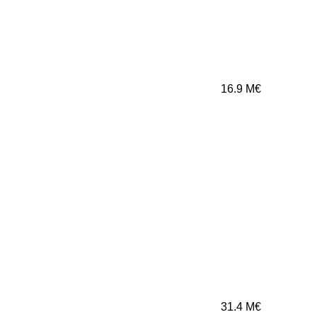
16.9
M€
31.4
M€