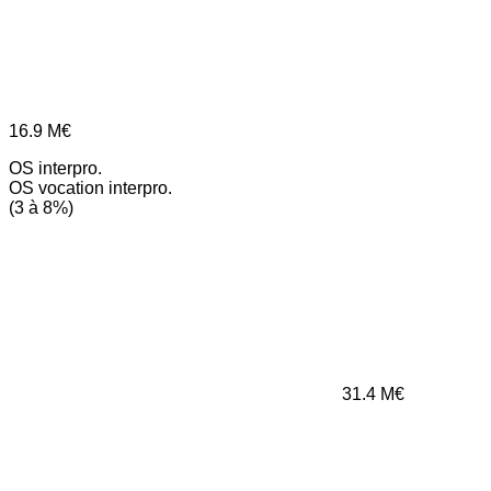
16.9
M€
OS interpro.
OS vocation interpro.
(3 à 8%)
31.4
M€