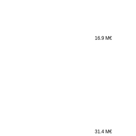
16.9
M€
31.4
M€