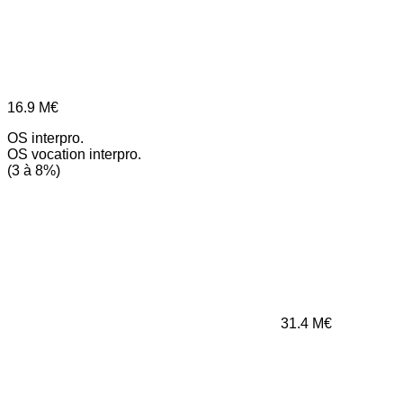
16.9
M€
OS interpro.
OS vocation interpro.
(3 à 8%)
31.4
M€