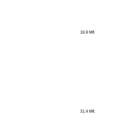
16.9
M€
31.4
M€