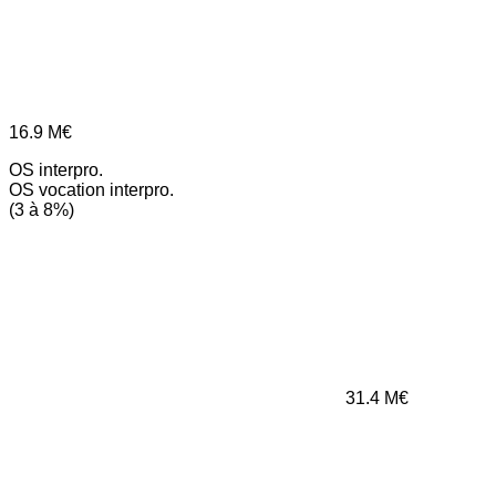
16.9
M€
OS interpro.
OS vocation interpro.
(3 à 8%)
31.4
M€