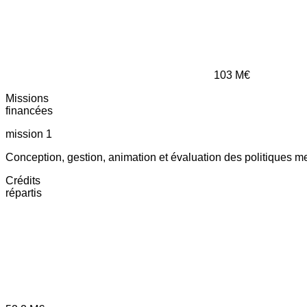
103
M€
Missions
financées
mission 1
Conception, gestion, animation et évaluation des politiques m
Crédits
répartis