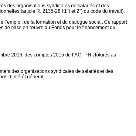
rès des organisations syndicales de salariés et des
nelles (article R. 2135‐28 I 1°) et 2°) du code du travail).
’emploi, de la formation et du dialogue social. Ce rapport
apes de mise en œuvre du Fonds pour le financement du
ptembre 2016, des comptes 2015 de l’AGFPN clôturés au
ement des organisations syndicales de salariés et des
ns d’intérêt général.