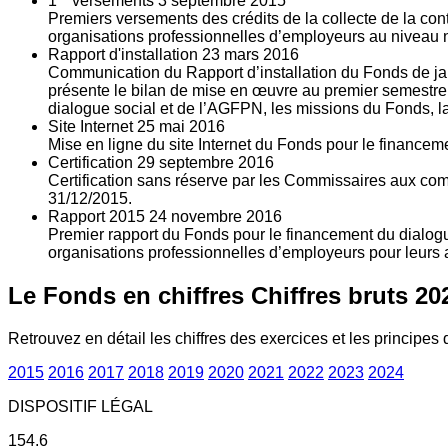
1
versements
3
septembre 2015
Premiers versements des crédits de la collecte de la con
organisations professionnelles d’employeurs au niveau nat
Rapport d'installation
23
mars 2016
Communication du Rapport d’installation du Fonds de jan
présente le bilan de mise en œuvre au premier semestre 
dialogue social et de l’AGFPN, les missions du Fonds, la
Site Internet
25
mai 2016
Mise en ligne du site Internet du Fonds pour le finance
Certification
29
septembre 2016
Certification sans réserve par les Commissaires aux co
31/12/2015.
Rapport 2015
24
novembre 2016
Premier rapport du Fonds pour le financement du dialogue
organisations professionnelles d’employeurs pour leurs a
Le Fonds en chiffres
Chiffres bruts 20
Retrouvez en détail les chiffres des exercices et les principes d
2015
2016
2017
2018
2019
2020
2021
2022
2023
2024
DISPOSITIF LÉGAL
154.6