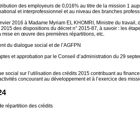
tribution des employeurs de 0,016% au titre de la mission 1 aup
ional et interprofessionnel et au niveau des branches profession
vier 2016 à Madame Myriam EL KHOMRI, Ministre du travail, de l
2015 des dispositions du décret n° 2015-87, à savoir : les ét
 mise en œuvre des premières répartitions, etc.
ment du dialogue social et de l’AGFPN
mptes et approbation par le Conseil d’administration du 29 se
 social sur l’utilisation des crédits 2015 contribuant au financ
ctivités concourant au développement et à l’exercice des missio
24
e répartition des crédits