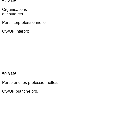
52.2
M€
Organisations
attributaires
Part interprofessionnelle
OS/OP interpro.
50.8
M€
Part branches professionnelles
OS/OP branche pro.