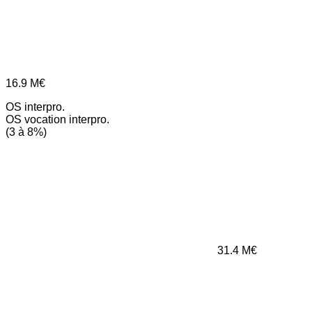
16.9
M€
OS interpro.
OS vocation interpro.
(3 à 8%)
31.4
M€