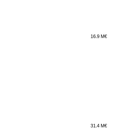
16.9
M€
31.4
M€