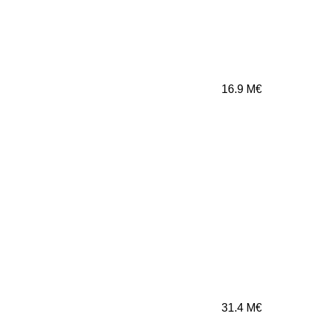
16.9
M€
31.4
M€