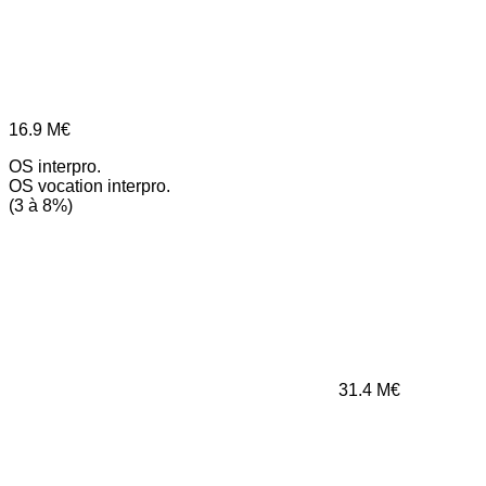
16.9
M€
OS interpro.
OS vocation interpro.
(3 à 8%)
31.4
M€