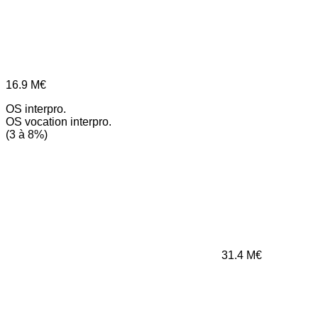
16.9
M€
OS interpro.
OS vocation interpro.
(3 à 8%)
31.4
M€