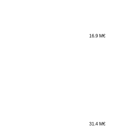
16.9
M€
31.4
M€