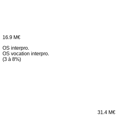
16.9
M€
OS interpro.
OS vocation interpro.
(3 à 8%)
31.4
M€