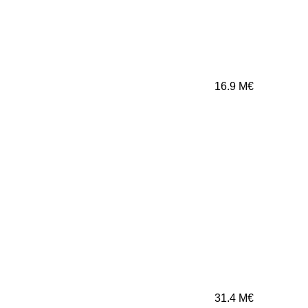
16.9
M€
31.4
M€