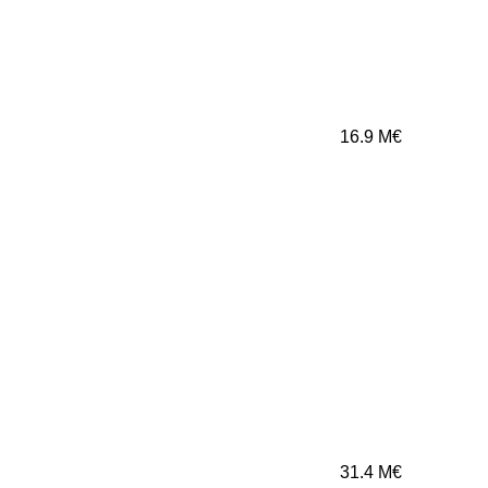
16.9
M€
31.4
M€