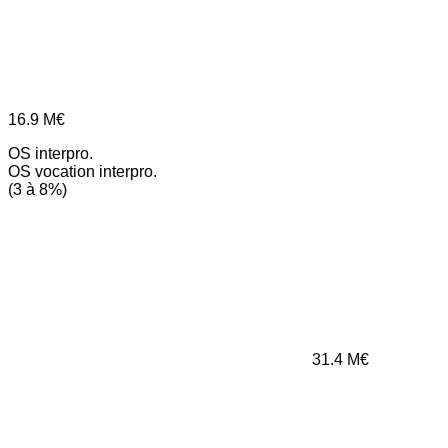
16.9
M€
OS interpro.
OS vocation interpro.
(3 à 8%)
31.4
M€