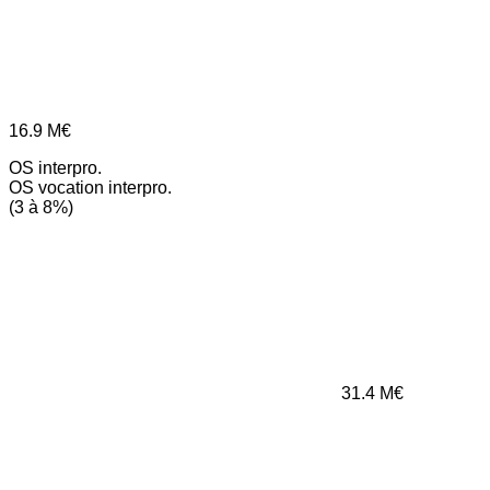
16.9
M€
OS interpro.
OS vocation interpro.
(3 à 8%)
31.4
M€