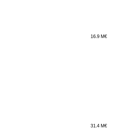
16.9
M€
31.4
M€