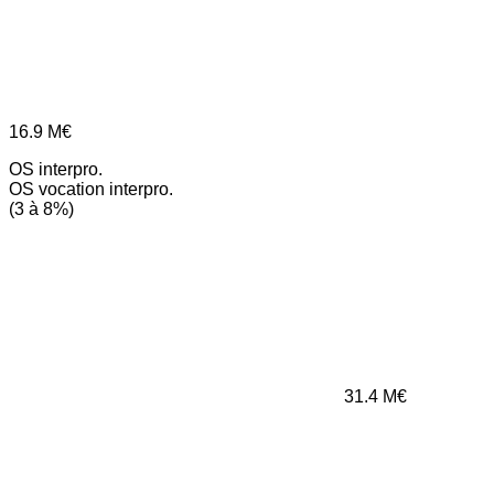
16.9
M€
OS interpro.
OS vocation interpro.
(3 à 8%)
31.4
M€