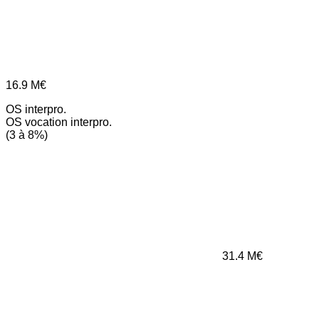
16.9
M€
OS interpro.
OS vocation interpro.
(3 à 8%)
31.4
M€