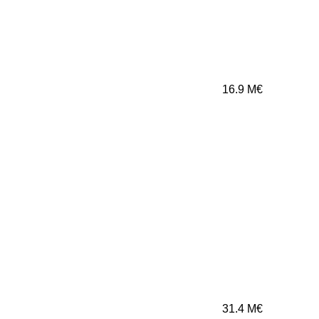
16.9
M€
31.4
M€